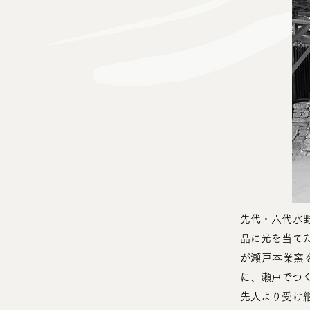
先代・六代水
品に光を当て
が瀬戸本業窯
に、瀬戸でつ
先人より受け